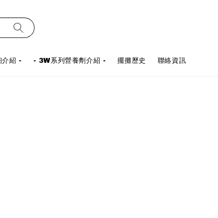
介紹 -
- 3W系列營養劑介紹 -
擺攤歷史
聯絡資訊