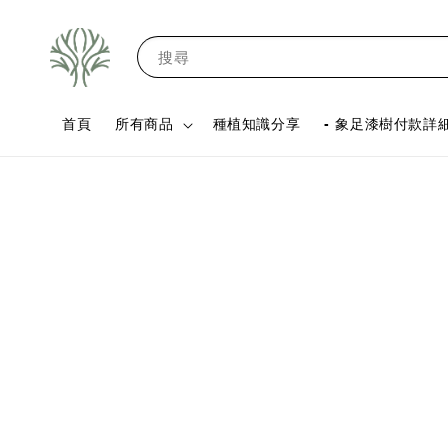
搜尋
首頁
所有商品
種植知識分享
- 象足漆樹付款詳細