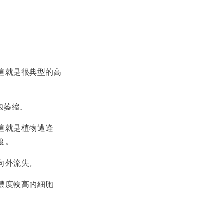
這就是很典型的高
胞萎縮。
這就是植物遭逢
度。
向外流失。
濃度較高的細胞