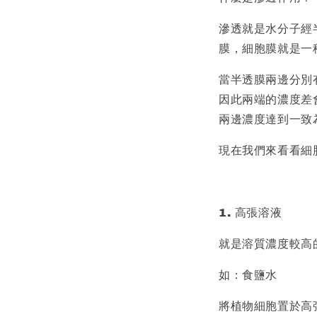
滲透就是水分子經
膜，細胞膜就是一
當半透膜兩邊分別
因此兩端的濃度差
兩邊濃度達到一致
現在我們來看看細
1. 高張溶液
就是溶質濃度較高
如：食鹽水
將植物細胞置於高