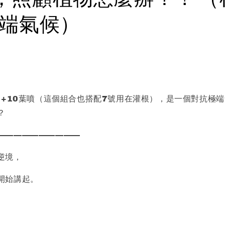
極端氣候）
+6+10葉噴（這個組合也搭配7號用在灌根），是一個對抗極
？
——————————
逆境，
開始講起。