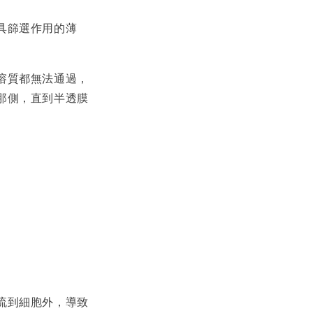
具篩選作用的薄
溶質都無法通過，
那側，直到半透膜
流到細胞外，導致