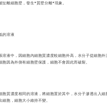
被扯離細胞壁，發生*質壁分離*現象。
低的溶液
張溶液中，因細胞內細胞質濃度較細胞外高，水分子從細胞外
細胞因為外側有細胞壁保護，細胞不會因此而破裂。
細胞質濃度相同的溶液，將細胞置於其中，水分子滲透出入細
出細胞，細胞大小維持不變。