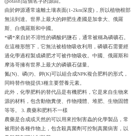
(potash)這個名字的源由。
由於鉀源通常遠離土壤表面(1-2km深度)，所以植物根部
無法到達。世界上最大的鉀肥生產國是加拿大、俄羅
斯、白俄羅斯和中國。
*磷*來自於不溶性的磷酸鈣鹽石，通常被稱為磷礦石。
在這種形態下，它無法被植物吸收利用，磷礦石需要經
過化學過程製成磷肥才可被作物吸收。中國、俄羅斯和
摩洛哥擁有世界上最大的磷礦石儲量。
氮(N)、磷(P)、鉀(K)可以組合成NPK複合肥料的形式，
同時替作物提供3種主要營養元素。
此外，化學肥料的替代品是有機肥料，它是來自生物來
源的材料，包含動物糞便、作物殘體、堆肥、生物固體
等等。 3. 農藥和肥料不一樣
農藥是合成或天然的可以用來控制害蟲的化學製品，常
被用於各種作物上，包含殺真菌劑可控制真菌病害，以