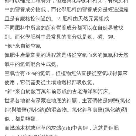
都可以補充土壤養分，但是與化學肥料相比，有機肥料
中的營養成分較低，而化學肥料的營養成分是經過濃縮
且是有嚴格控制過的。 2. 肥料由天然元素組成
不同肥料中所含的所有營養成分都可以在自然界被找
到。而化學肥料中最常見的養分就是氮、磷、鉀。
*氮*來自於空氣
氮肥生產最常見的過程就是將從空氣而來的氮氣和天然
氣中的氫氣混合生成氨。
空氣含有78%的氮氣，但植物無法直接從空氣取得氮來
使用，它們需要從土壤通過根部吸收氮。
*鉀*來自於數百萬年前形成的古老海洋和河床。
世界各地都有深藏在地底的鉀礦，主要礦物是鉀鹽(氯化
鉀)與岩鹽(氯化鈉)的混合物。氯化鉀和食鹽(氯化鈉)類
似，都是鹽類。
而燃燒木材或稻草的灰燼(ash)中含鉀，這就是鉀肥