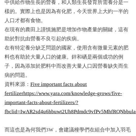
中供給作物生長的營養，和人類生長發育所需養分是一
樣的。實際上也是因為有化肥，今天世界上大約一半的
人口才都有食物。
在現有的農田上謹慎施肥是增加作物產量的關鍵，這有
助於對抗由營養不良引起的疾病。
在有特定養分缺乏問題的國家，使用含有微量元素的肥
料也有助於大量人口的健康。鋅和硒是兩個成功的例
子，因為添加於肥料中而改善大量人口因營養缺失而生
病的問題。
資料來源：
Five important facts about
fertilizerhttps://www.yara.com/knowledge-grows/five-
important-facts-about-fertilizers/?
fbclid=IwAR2sd4u6hbuwt2Uh8Pdmdc9vfPv5MhfRQNbbu
而這也是為何我們3W，會建議橦學們在組合中加入羽毛