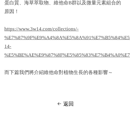
蛋白質、海草萃取物、維他命B群以及微量元素組合的
原因！
https://www.3w14.com/collections/-
%E7%87%9F%E9%A4%8A%E5%8A%91%E7%B5%84%E5%9
14-
%E5%BE%AE%E9%87%8F%E5%85%83%E7%B4%A0%E7
而下篇我們將介紹維他命對植物生長的各種影響～
返回