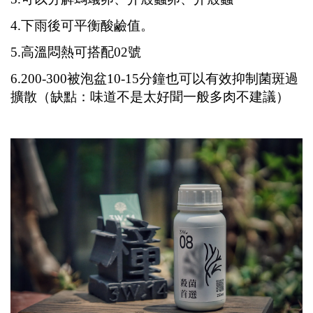
4.下雨後可平衡酸鹼值。
5.高溫悶熱可搭配02號
6.200-300被泡盆10-15分鐘也可以有效抑制菌斑過
擴散（缺點：味道不是太好聞一般多肉不建議）