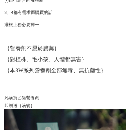
3、4都有需求而購買的話
灌根上務必要擇一
｛營養劑不屬於農藥｝
｛對植株、毛小孩、人體都無害｝
｛本3W系列營養劑全部無毒、無抗藥性｝
凡購買乙罐營養劑
即贈送｛滴管｝