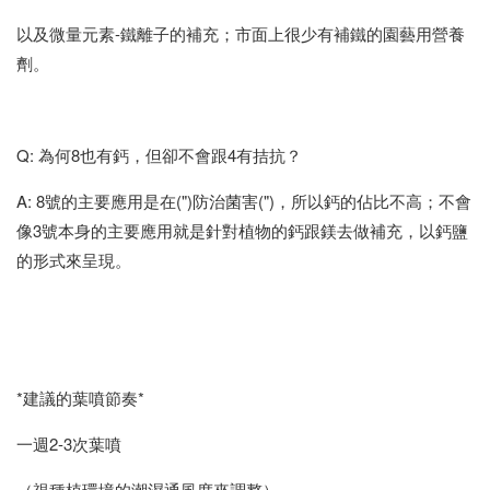
以及微量元素-鐵離子的補充；市面上很少有補鐵的園藝用營養
劑。
Q: 為何8也有鈣，但卻不會跟4有拮抗？
A: 8號的主要應用是在(")防治菌害(")，所以鈣的佔比不高；不會
像3號本身的主要應用就是針對植物的鈣跟鎂去做補充，以鈣鹽
的形式來呈現。
*建議的葉噴節奏*
一週2-3次葉噴
（視種植環境的潮濕通風度來調整）