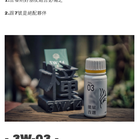
1.營養劑好朋友組合必備之一
2.跟7號是絕配夥伴
- 3W-03 -