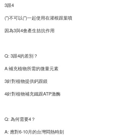
3跟4
(")不可以(")一起使用在灌根跟葉噴
因為3與4會產生拮抗作用
Q: 3跟4的差別？
A:補充植物所需的微量元素
3針對植物提供鈣跟鎂
4針對植物補充鐵跟ATP激酶
Q: 為何需要4？
A: 應對6-10月的台灣悶熱時刻