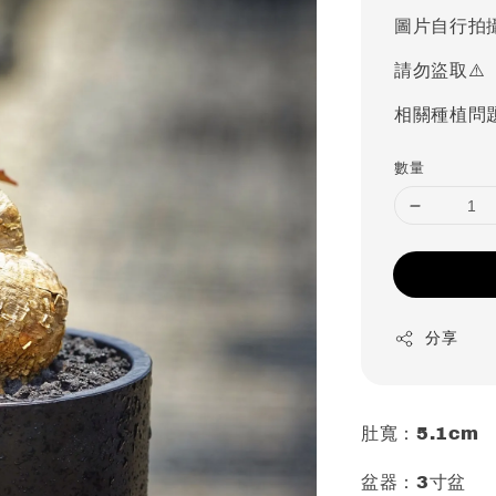
price
圖片自行拍
請勿盜取⚠️
相關種植問
數量
分享
肚寬：5.1cm
盆器：3寸盆