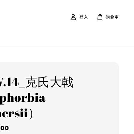
登入
購物車
W.14_克氏大戟
phorbia
ersii）
r
800