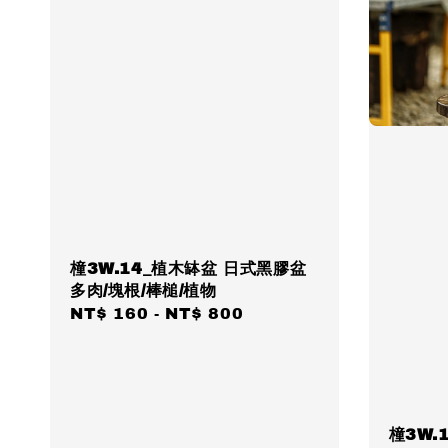
橦3W.14_植木缽盆 日式黑膠盆
多肉/塊根/棒槌/植物
Regular
NT$ 160
-
NT$ 800
price
橦3W.