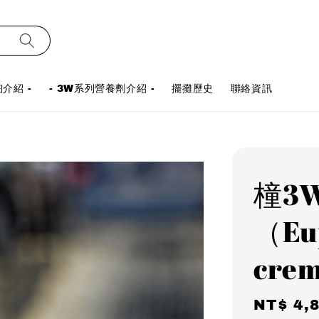
介紹 -
- 3W系列營養劑介紹 -
擺攤歷史
聯絡資訊
橦3
（Eu
crem
Regula
NT$ 4,