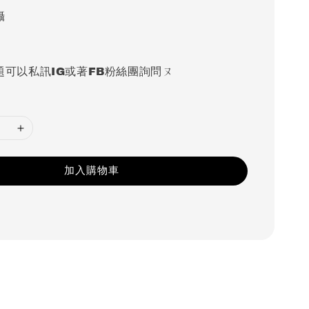
攝
題可以私訊IG或著FB粉絲團詢問ㄡ
加入購物車