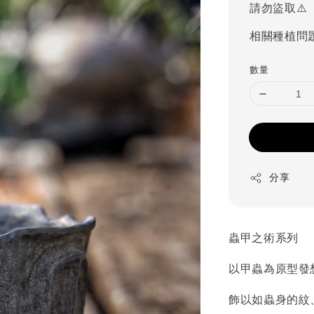
請勿盜取⚠️
相關種植問
數量
分享
蟲甲之術系列
以甲蟲為原型發
飾以如蟲身的紋