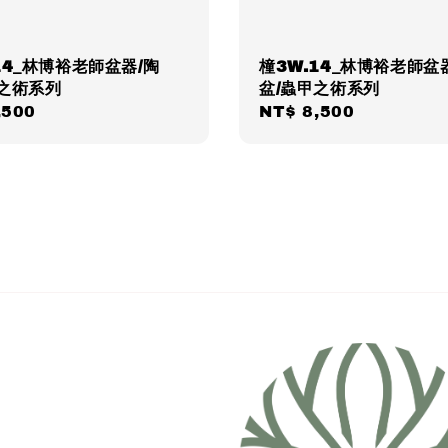
14_林博裕老師盆器/陶
橦3W.14_林博裕老師盆
甲之術系列
盆/蟲甲之術系列
ar
,500
Regular
NT$ 8,500
price