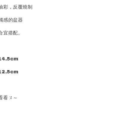
釉彩，反覆燒制
觸感的盆器
合宜搭配。
4.5cm
2.5cm
看看ㄡ～