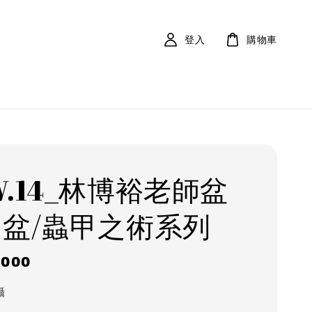
登入
購物車
W.14_林博裕老師盆
陶盆/蟲甲之術系列
r
,000
攝