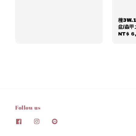
橦3W.
盆/蟲
Regul
NT$ 6
price
Follow us