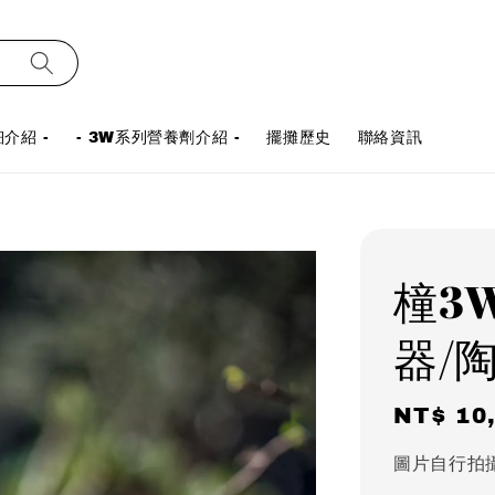
介紹 -
- 3W系列營養劑介紹 -
擺攤歷史
聯絡資訊
橦3
器/
Regula
NT$ 10
price
圖片自行拍