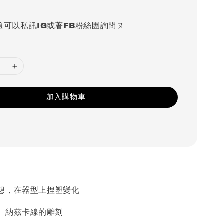
題可以私訊IG或著FB粉絲團詢問ㄡ
加入購物車
想，在器型上捏塑變化
、納茲卡線的雕刻