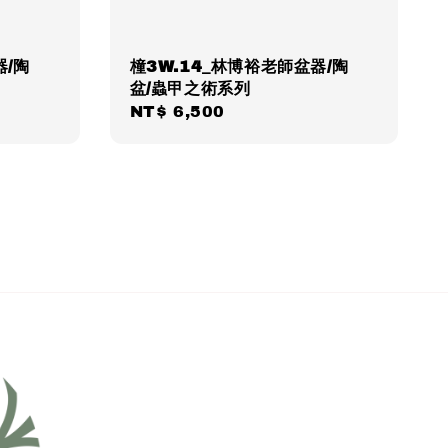
器/陶
橦3W.14_林博裕老師盆器/陶
盆/蟲甲之術系列
Regular
NT$ 6,500
price