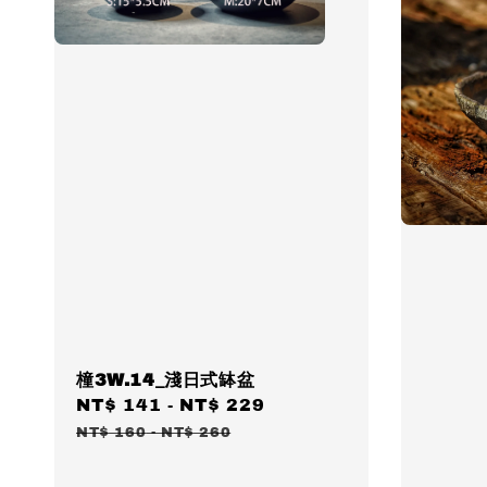
橦3W.14_淺日式缽盆
Sale
NT$ 141
-
NT$ 229
Regular
price
price
NT$ 160
-
NT$ 260