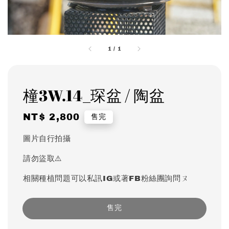
1
/
1
橦3W.14_琛盆 / 陶盆
Regular
NT$ 2,800
售完
price
圖片自行拍攝
請勿盜取⚠️
相關種植問題可以私訊IG或著FB粉絲團詢問ㄡ
售完