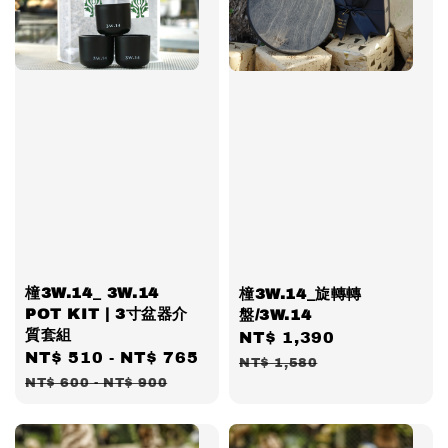
橦3W.14_ 3W.14
橦3W.14_旋轉轉
POT KIT | 3寸盆器介
盤/3W.14
質套組
Sale
NT$ 1,390
Regular
Sale
NT$ 510
-
NT$ 765
Regular
price
price
NT$ 1,580
price
price
NT$ 600
-
NT$ 900