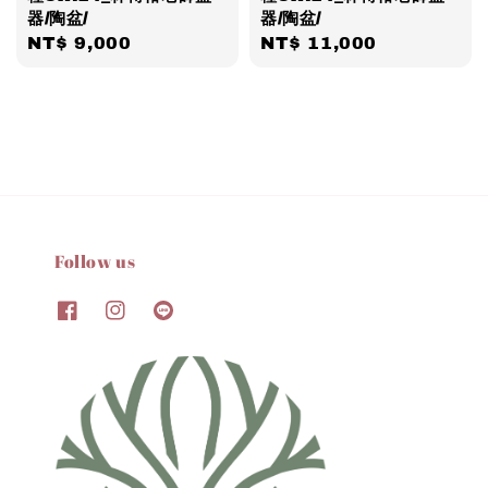
器/陶盆/
器/陶盆/
Regular
NT$ 9,000
Regular
NT$ 11,000
price
price
Follow us