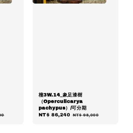
橦3W.14_象足漆樹
（Operculicarya
pachypus）/可分期
Sale
NT$ 86,240
Regular
00
NT$ 98,000
price
price