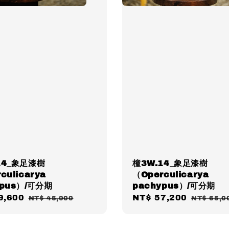
14_象足漆樹
橦3W.14_象足漆樹
culicarya
（Operculicarya
ypus）/可分期
pachypus）/可分期
9,600
Regular
Sale
NT$ 57,200
Regular
NT$ 45,000
NT$ 65,0
price
price
price