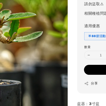
請勿盜取⚠️
相關種植問
適用優惠
🌟88節活動
數量
分享
盆器：3寸盆