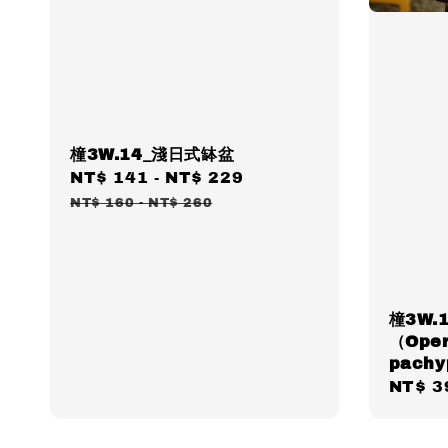
橦3W.14_淺日式缽盆
Sale
NT$ 141
-
NT$ 229
Regular
price
price
NT$ 160
-
NT$ 260
橦3W.
（Oper
pach
Sale
NT$ 3
price