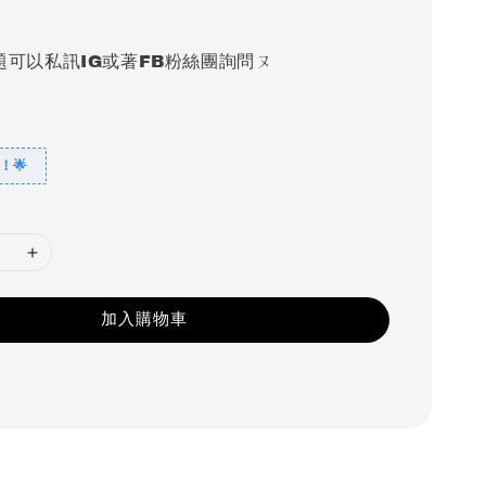
題可以私訊IG或著FB粉絲團詢問ㄡ
！🌟
加入購物車