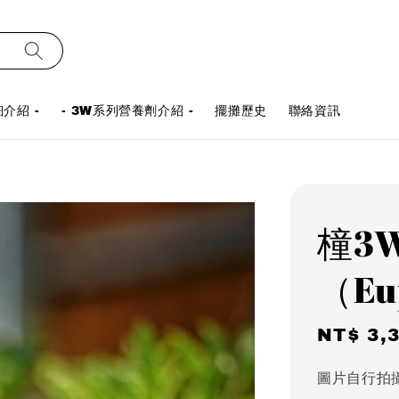
介紹 -
- 3W系列營養劑介紹 -
擺攤歷史
聯絡資訊
橦3
（Eu
Sale
NT$ 3,
price
圖片自行拍