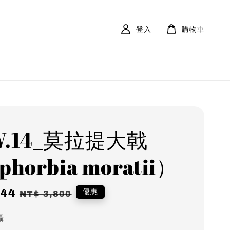
登入
購物車
W.14_莫拉提大戟
phorbia moratii）
344
Regular
優惠
NT$ 3,800
price
攝