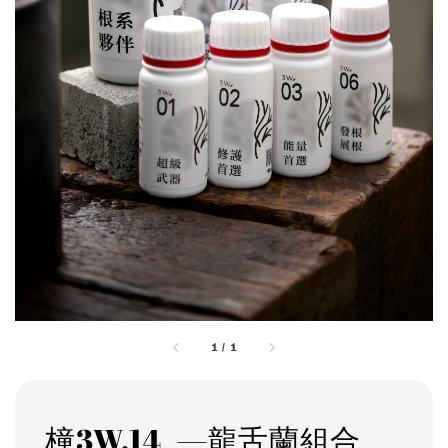
1
/
1
橦3W.14_—龍舌蘭組合