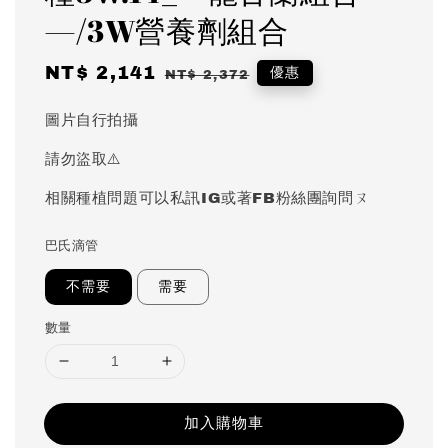
—/3W營養劑組合
Sale
NT$ 2,141
Regular
優惠
NT$ 2,372
price
price
圖片自行拍攝
請勿盜取⚠️
相關種植問題可以私訊IG或著FB粉絲團詢問ㄡ
巴氏滴管
不需要
需要
數量
加入購物車