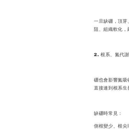
一旦缺硼，頂芽
阻、組織軟化，
2. 根系、氮代
硼也會影響氮吸
直接連到根系生
缺硼時常見：
側根變少、根尖