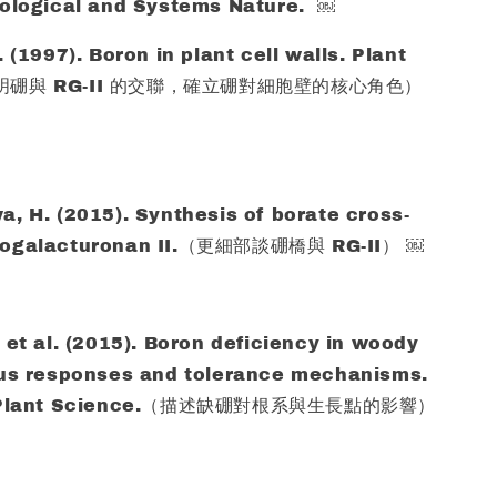
iological and Systems Nature. ￼
 (1997). Boron in plant cell walls. Plant
（說明硼與 RG-II 的交聯，確立硼對細胞壁的核心角色）
, H. (2015). Synthesis of borate cross-
nogalacturonan II.（更細部談硼橋與 RG-II） ￼
 et al. (2015). Boron deficiency in woody
ous responses and tolerance mechanisms.
in Plant Science.（描述缺硼對根系與生長點的影響）