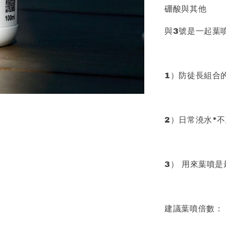
硼酸與其他
與3號是一起葉
1）防徒長組合
2）日常澆水*
3） 用來葉噴
建議葉噴倍數：