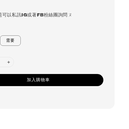
題可以私訊IG或著FB粉絲團詢問ㄡ
需要
加入購物車