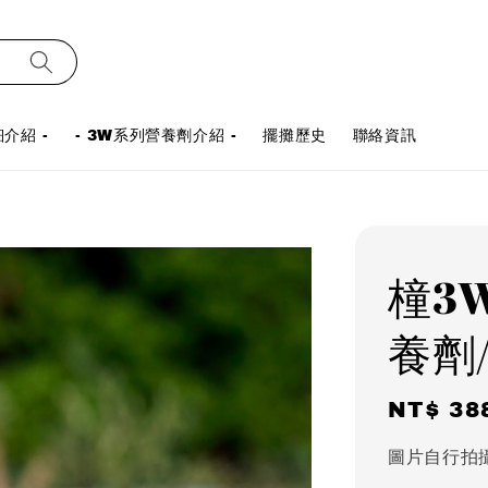
介紹 -
- 3W系列營養劑介紹 -
擺攤歷史
聯絡資訊
橦3W
養劑
Regula
NT$ 38
price
圖片自行拍