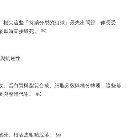
、根尖這些「持續分裂的組織」最先出問題：伸長受
嚴重時直接壞死。 ￼
謝與抗逆性
收、蛋白質與脂質合成、細胞分裂與糖分轉運，這些都
長與整體代謝。 ￼
壞死、根表皮粗糙脫落。 ￼