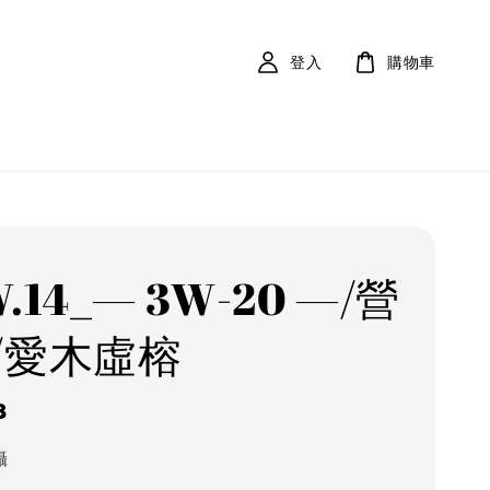
登入
購物車
.14_— 3W-20 —/營
/愛木虛榕
r
8
攝