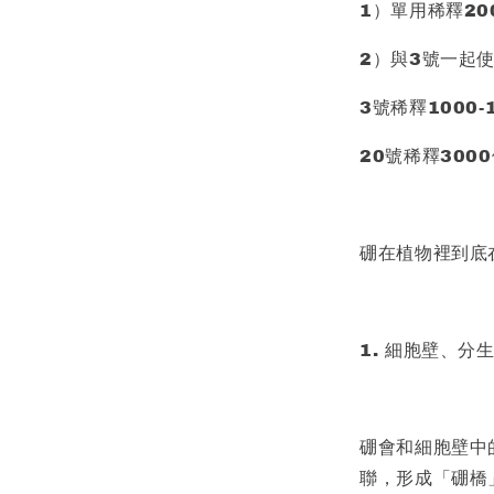
1）單用稀釋200
2）與3號一起
3號稀釋1000-
20號稀釋300
硼在植物裡到底
1. 細胞壁、分
硼會和細胞壁中的果
聯，形成「硼橋