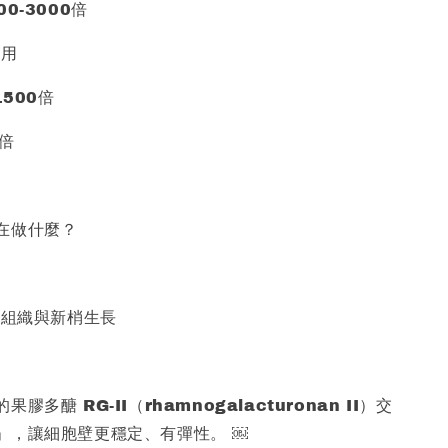
0-3000倍
使用
1500倍
0倍
在做什麼？
生組織與新梢生長
膠多醣 RG-II（rhamnogalacturonan II）交
」，讓細胞壁更穩定、有彈性。 ￼