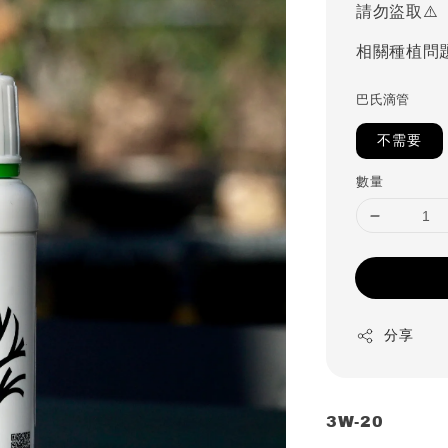
請勿盜取⚠️
相關種植問
巴氏滴管
不需要
數量
分享
3W-20