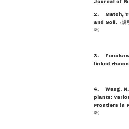
Journal of B
2.
Matoh, T.
and Soil.
￼
3.
Funakawa
linked rham
4.
Wang, N.
plants: vari
Frontiers 
￼