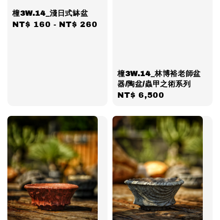
橦3W.14_淺日式缽盆
Regular
NT$ 160
-
NT$ 260
price
橦3W.14_林博裕老師盆
器/陶盆/蟲甲之術系列
Regular
NT$ 6,500
price