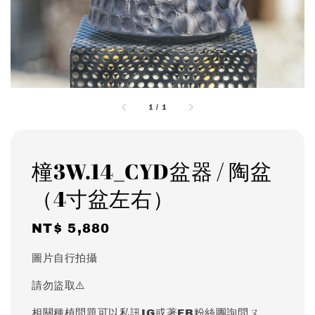
1
/
1
橦3W.14_CYD盆器 / 陶盆
（4寸盆左右）
Regular
NT$ 5,880
price
圖片自行拍攝
請勿盜取⚠️
相關種植問題可以私訊IG或著FB粉絲團詢問ㄡ