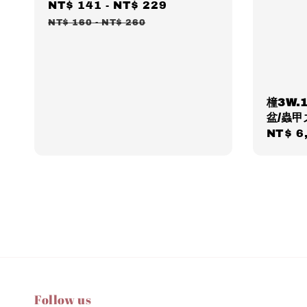
Sale
NT$ 141
-
NT$ 229
Regular
price
price
NT$ 160
-
NT$ 260
橦3W.
盆/蟲
Regul
NT$ 6
price
Follow us