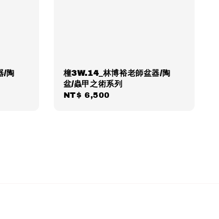
器/陶
橦3W.14_林博裕老師盆器/陶
盆/蟲甲之術系列
Regular
NT$ 6,500
price