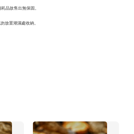
消耗品故售出無保固。
擦拭勿放置潮濕處收納。