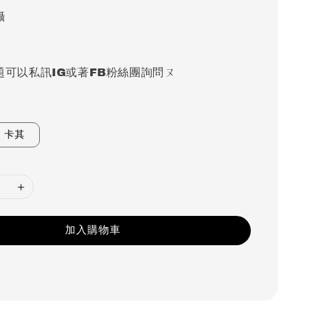
攝
題可以私訊IG或著FB粉絲團詢問ㄡ
卡其
加入購物車