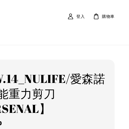
登入
購物車
.14_NULIFE/愛森諾
能重力剪刀
SENAL】
r
0