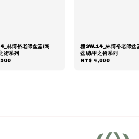
14_林博裕老師盆器/陶
橦3W.14_林博裕老師盆
甲之術系列
盆/蟲甲之術系列
ar
,500
Regular
NT$ 4,000
price