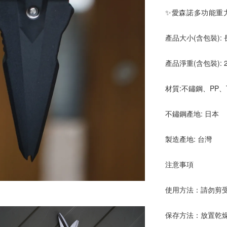
✨愛森諾多功能重
產品大小(含包裝): 長20
產品淨重(含包裝): 2
材質:不鏽鋼、PP、
不鏽鋼產地: 日本
製造產地: 台灣
注意事項
使用方法：請勿剪受
保存方法：放置乾