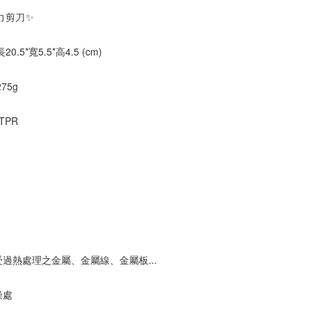
力剪刀✨
.5*寬5.5*高4.5 (cm)
75g
TPR
過熱處理之金屬、金屬線、金屬板...
燥處