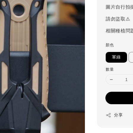
price
圖片自行拍
請勿盜取⚠️
相關種植問
顏色
軍綠
數量
分享