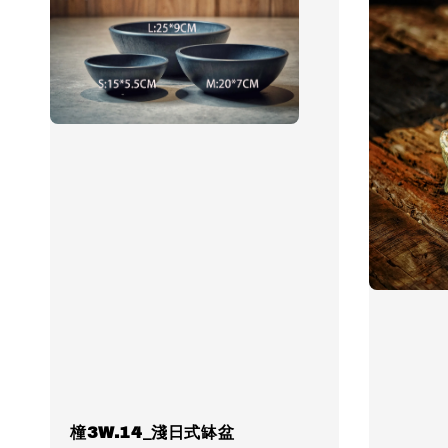
橦3W.14_淺日式缽盆